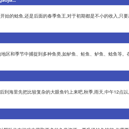
开始的鲶鱼,还是后面的春季鱼王,对于初期都是不小的收入,只
地区和季节中捕捉到多种鱼类,如鲈鱼、鲑鱼、鲈鱼、鲶鱼等。
,后到海里先把比较复杂的大眼鱼钓上来吧,秋季,雨天,中午12点