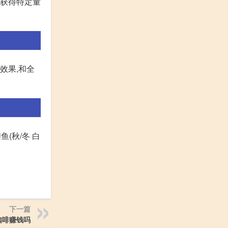
要获得特定量
效果,和全
鱼(秋/冬 白
下一篇
咖啡赚钱吗