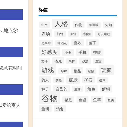
标签
人格
作物
中文
先知
你可以
卡,地点:沙
农场
动物
前锋
剧情
可以通过
喜欢
园丁
史莱姆
啤酒花
好感度
手机
技能
小丑
杰克
沙漠
文件
果树
温室
要愿意花时间
游戏
玩家
物品
熔炉
献祭
皮肤
矿石
的人
的是
硬木
自己的
角色
解锁
种子
蘑菇
谷物
鱼竿
鱼塘
都是
鱼类
以卖给商人
鱼饵
鸡舍