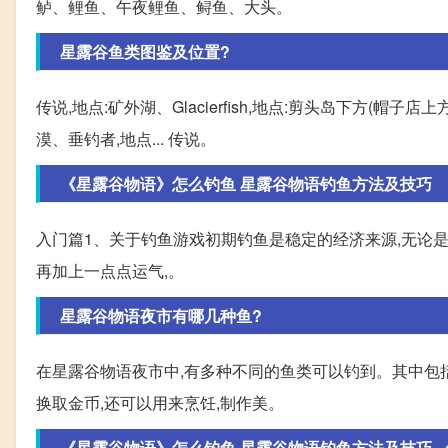
鲈、鲤鱼、午夜鲤鱼、鲟鱼、大头。
星露谷鱼类图鉴及位置?
传说,地点:矿外湖、Glacierfish,地点:剪头岛下方(帽子店上
漠、垂钓者,地点... 传说。
《星露谷物语》怎么钓鱼 星露谷物语钓鱼方法及技巧
入门篇1、关于钓鱼游戏初期钓鱼是稳定的经济来源,无论是
再加上一点点运气,。
星露谷物语夜市有哪几种鱼?
在星露谷物语夜市中,有多种不同的鱼类可以钓到。其中包
换取金币,还可以用来烹饪,制作美。
《星露谷物语》怎么钓鱼 星露谷物语钓鱼方法及技巧 - gaoj