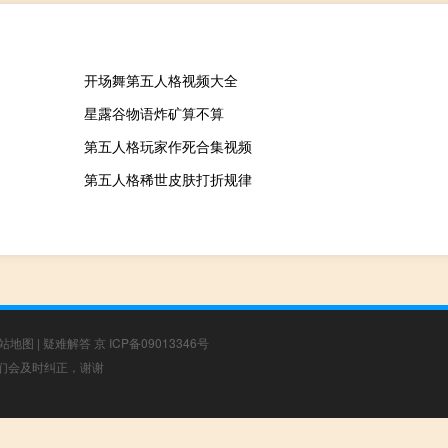
开场舞第五人格视频大全
星露谷物语炸矿算不算
第五人格玩家作死合集视频
第五人格稀世皮肤打折规律
站地图
|
疑难解答
京 ICP备09013346号
，我们会及时纠正，谢谢