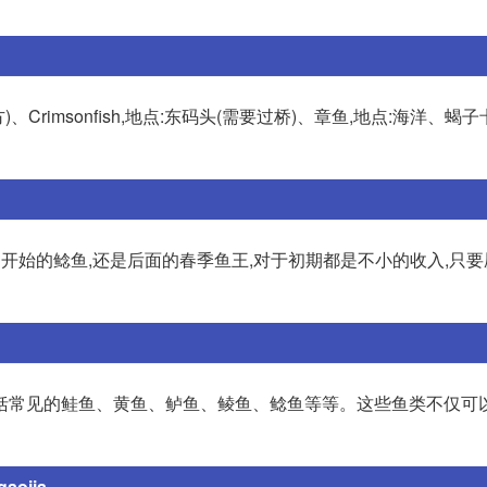
方)、Crimsonfish,地点:东码头(需要过桥)、章鱼,地点:海洋、蝎子
开始的鲶鱼,还是后面的春季鱼王,对于初期都是不小的收入,只
括常见的鲑鱼、黄鱼、鲈鱼、鲮鱼、鲶鱼等等。这些鱼类不仅可
ia...