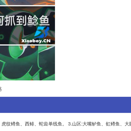
惑
、虎纹鳟鱼、西鲱、蛇齿单线鱼。 3.山区:大嘴鲈鱼、虹鳟鱼、大