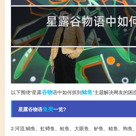
谷物
鲶鱼
以下围绕“星露
语中如何抓到
”主题解决网友的困
鱼类
星露谷物语
一览?
2.河流:鲷鱼、虹鳟鱼、鲑鱼、大眼鱼、鲈鱼、鲶鱼、狗鱼