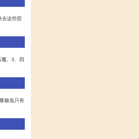
除去这些层
石魔。3、四
血量极低只有