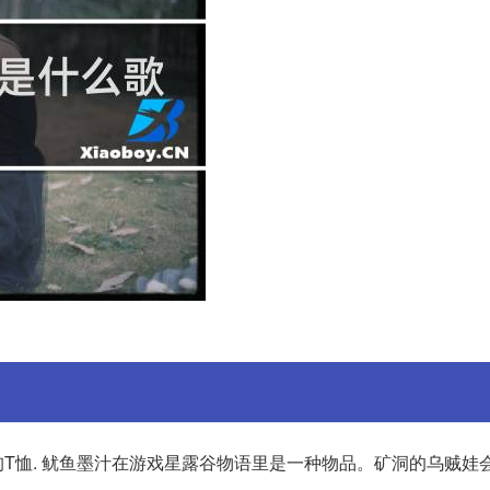
T恤. 鱿鱼墨汁在游戏星露谷物语里是一种物品。矿洞的乌贼娃会