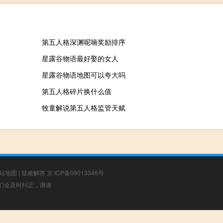
第五人格深渊呢喃奖励排序
星露谷物语最好娶的女人
星露谷物语地图可以夸大吗
第五人格碎片换什么值
牧童解说第五人格监管天赋
站地图
|
疑难解答
京 ICP备09013346号
，我们会及时纠正，谢谢