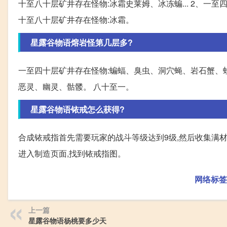
十至八十层矿井存在怪物:冰霜史莱姆、冰冻蝙... 2、一
十至八十层矿井存在怪物:冰霜。
星露谷物语熔岩怪第几层多?
一至四十层矿井存在怪物:蝙蝠、臭虫、洞穴蝇、岩石蟹、
恶灵、幽灵、骷髅。 八十至一。
星露谷物语铱戒怎么获得?
合成铱戒指首先需要玩家的战斗等级达到9级,然后收集满材料
进入制造页面,找到铱戒指图。
网络标签
上一篇
星露谷物语杨桃要多少天