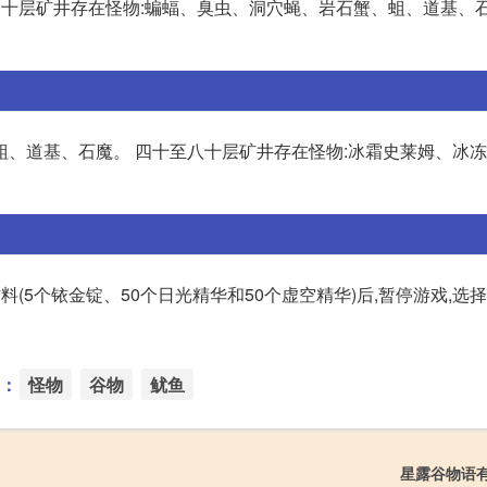
至四十层矿井存在怪物:蝙蝠、臭虫、洞穴蝇、岩石蟹、蛆、道基、
蛆、道基、石魔。 四十至八十层矿井存在怪物:冰霜史莱姆、冰
(5个铱金锭、50个日光精华和50个虚空精华)后,暂停游戏,选
：
怪物
谷物
鱿鱼
星露谷物语