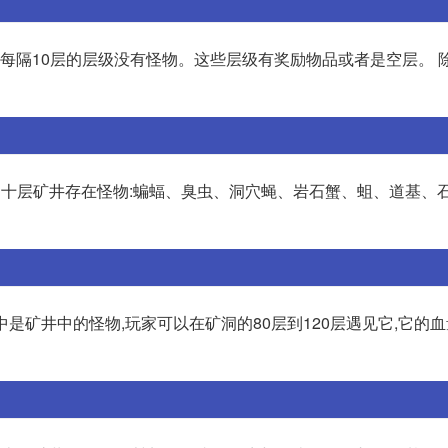
这样每隔10层的层级没有怪物。这些层级有奖励物品或者是空层。 
至四十层矿井存在怪物:蝙蝠、臭虫、洞穴蝇、岩石蟹、蛆、道基、
戏中是矿井中的怪物,玩家可以在矿洞的80层到120层遇见它,它的