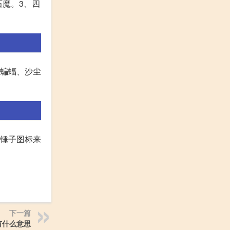
石魔。3、四
冻蝙蝠、沙尘
择锤子图标来
下一篇
有什么意思