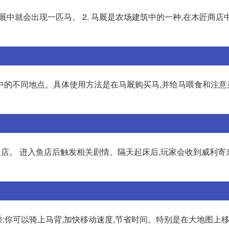
马厩中就会出现一匹马。 2. 马厩是农场建筑中的一种,在木匠商店
中的不同地点。具体使用方法是在马厩购买马,并给马喂食和注意
鱼店。 进入鱼店后触发相关剧情。隔天起床后,玩家会收到威利寄
 骑乘:你可以骑上马背,加快移动速度,节省时间。特别是在大地图上