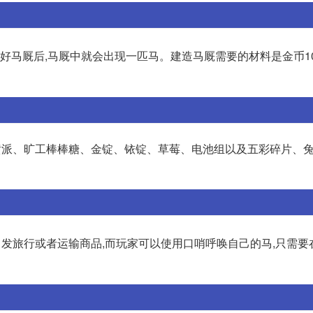
好马厩后,马厩中就会出现一匹马。建造马厩需要的材料是金币1000
黄派、旷工棒棒糖、金锭、铱锭、草莓、电池组以及五彩碎片、兔
出发旅行或者运输商品,而玩家可以使用口哨呼唤自己的马,只需要