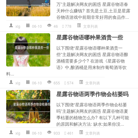
万”主题解决网友的困惑 星露谷物语春
天种什么赚钱? 首先是土豆,土豆是星露
谷物语游戏中前期非常好用的食品作...
xlg
06-10
46
778
文章列表
星露谷物语哪种果酒贵一些
以下围绕“星露谷物语哪种果酒贵一
些”主题解决网友的困惑 星露谷物语酿
酒桶需要多少个? 在游戏《星露谷物
语》中,酿酒桶是用来制作葡萄酒等饮
料...
xlg
06-10
655
574
文章列表
星露谷物语两季作物会枯萎吗
以下围绕“星露谷物语两季作物会枯萎
吗”主题解决网友的困惑 星露谷物语夏
季枯萎的植物怎么办? 有以下几种可能
的原因和解决方法: 缺水:如果你没...
xlg
06-10
933
461
文章列表