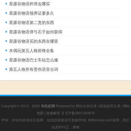
星露谷物语炸弹去哪买
星露谷物语领养证要多久
星露谷物语第二贵的东西
星露谷物语弹弓石子如何获得
星露谷物语买的东西在哪里
木偶玩第五人格前锋全集
星露谷物语巴士车站怎么修
第五人格所有受伤语音台词
Copyright © 2012 - 2026
有机奶网
Powered by
网站分类目录
|
精选推荐文章
|
网站
地图
|
疑难解答
京 ICP备09013346号
声明：本站内容来自互联网，如信息有错误可发邮件到f_fb#foxmail.com说明，我们
会及时纠正，谢谢