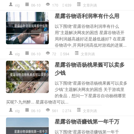
xlg
06-10
170
639
文章列表
星露谷物语利润率有什么用
以下围绕“星露谷物语利润率有什么
用”主题解决网友的困惑 星露谷物语开
局利润越高越好还是越低越好? 在星露
谷物语中,开局利润高低对游戏的进展...
xlg
06-10
72
594
文章列表
星露谷物语杨桃果酱可以卖多
少钱
以下围绕“星露谷物语杨桃果酱可以卖多
少钱”主题解决网友的困惑 关于游戏里
的食品，想问一下星露谷自动杨桃哪里
买呢?-九州醉... 星露谷物语可以...
xlg
06-10
561
274
文章列表
星露谷物语赚钱第一年千万
以下围绕“星露谷物语赚钱第一年千