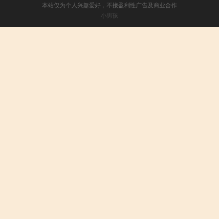
本站仅为个人兴趣爱好，不接盈利性广告及商业合作
小男孩