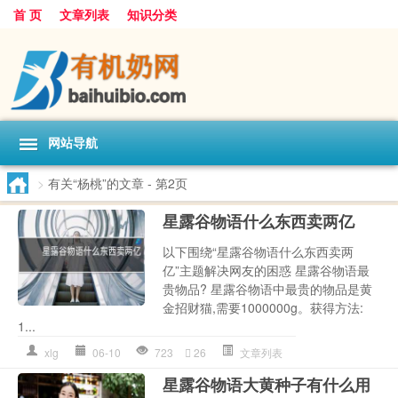
首 页
文章列表
知识分类
网站导航
>
有关“杨桃”的文章
- 第2页
星露谷物语什么东西卖两亿
以下围绕“星露谷物语什么东西卖两
亿”主题解决网友的困惑 星露谷物语最
贵物品? 星露谷物语中最贵的物品是黄
金招财猫,需要1000000g。获得方法:
1...
xlg
06-10
723
26
文章列表
星露谷物语大黄种子有什么用