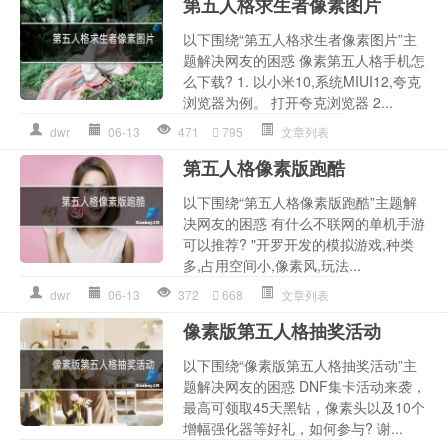
第五人格求生者像素图片
以下围绕“第五人格求生者像素图片”主
题解决网友的困惑 像素第五人格手机怎
么下载? 1. 以小米10,系统MIUI12,夸克
浏览器为例。 打开夸克浏览器 2...
dwr
06-13
471
795
文章列表
第五人格像素版跑酷
以下围绕“第五人格像素版跑酷”主题解
决网友的困惑 有什么不联网的单机手游
可以推荐? "开罗开发的模拟游戏,种类
多,占用空间小,像素风,玩法...
dwr
06-13
372
668
文章列表
像素版第五人格抽奖活动
以下围绕“像素版第五人格抽奖活动”主
题解决网友的困惑 DNF集卡活动来袭，
最高可领取45天黑钻，像素头以及10个
增幅强化器等好礼，如何参与? 谢...