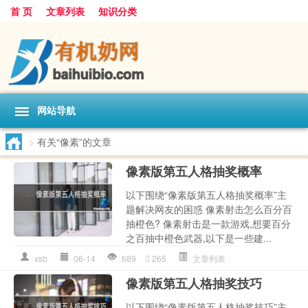
首 页
文章列表
知识分类
网站导航
>
有关“像素”的文章
像素版第五人格抽奖概率
以下围绕“像素版第五人格抽奖概率”主
题解决网友的困惑 像素射击怎么百分百
抽橙色? 像素射击是一款游戏,想要百分
之百抽中橙色武器,以下是一些建...
xsb
06-14
689
265
文章列表
像素版第五人格抽奖技巧
以下围绕“像素版第五人格抽奖技巧”主