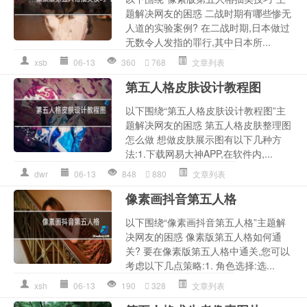
题解决网友的困惑 二战时期有哪些惨无
人道的实验案例? 在二战时期,日本做过
无数令人发指的罪行,其中日本所...
xsb
06-13
360
768
文章列表
第五人格皮肤设计教程图
以下围绕“第五人格皮肤设计教程图”主
题解决网友的困惑 第五人格皮肤整理图
怎么做 想做皮肤展示图有以下几种方
法:1.下载网易大神APP,在软件内,...
dwr
06-13
848
880
文章列表
像素画抖音第五人格
以下围绕“像素画抖音第五人格”主题解
决网友的困惑 像素版第五人格如何通
关? 要在像素版第五人格中通关,您可以
考虑以下几点策略:1. 角色选择:选...
xsh
06-13
190
328
文章列表