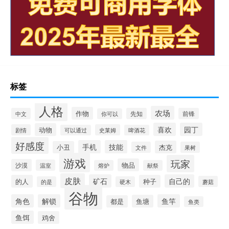
标签
人格
农场
作物
中文
先知
前锋
你可以
喜欢
园丁
动物
剧情
史莱姆
可以通过
啤酒花
好感度
手机
技能
杰克
小丑
文件
果树
游戏
玩家
物品
沙漠
温室
熔炉
献祭
皮肤
矿石
自己的
的人
种子
蘑菇
的是
硬木
谷物
角色
解锁
鱼竿
鱼塘
都是
鱼类
鱼饵
鸡舍