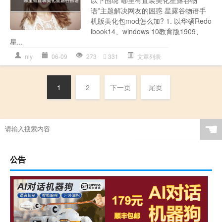
以下围绕“哪里有直装美化星露谷物
语”主题解决网友的困惑 星露谷物语手
机版美化包mod怎么加? 1. 以华硕Redo
lbook14、windows 10教育版1909、
星...
nly
06-09
273
331
文章列表
1
2
下一页
尾页
☚
公告