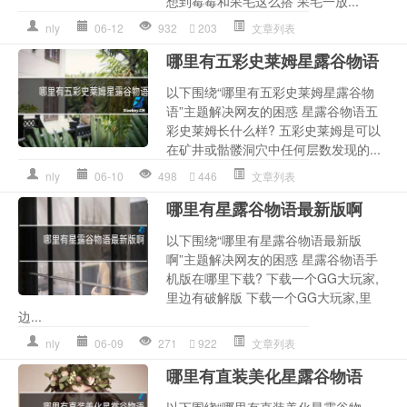
想到霉霉和呆毛这么搭 呆毛一放...
nly
06-12
932
203
文章列表
哪里有五彩史莱姆星露谷物语
以下围绕“哪里有五彩史莱姆星露谷物
语”主题解决网友的困惑 星露谷物语五
彩史莱姆长什么样? 五彩史莱姆是可以
在矿井或骷髅洞穴中任何层数发现的...
nly
06-10
498
446
文章列表
哪里有星露谷物语最新版啊
以下围绕“哪里有星露谷物语最新版
啊”主题解决网友的困惑 星露谷物语手
机版在哪里下载? 下载一个GG大玩家,
里边有破解版 下载一个GG大玩家,里
边...
nly
06-09
271
922
文章列表
哪里有直装美化星露谷物语