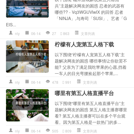
兵”主题解决网友的困惑 忍者的武器有
哪些?? - Vq3WGUVlwIX 的回答 忍者
「NINJA」,与寿司「SUSI」、艺者「G
EIS...
nly
06-14
27
863
文章列表
柠檬有人宠第五人格下载
以下围绕“柠檬有人宠第五人格下载”主
题解决网友的困惑 哪些事情让你欲罢不
能? 父亲为了满足我吃苹果的心愿,挡着
一车人的目光弯腰捡起那个苹果,...
nly
06-14
478
991
文章列表
哪里有第五人格直播平台
以下围绕“哪里有第五人格直播平台”主
题解决网友的困惑 第五人格主播赛哪里
看? 第五人格主播赛可以在多个平台观
看。因为第五人格是一款热门的多...
nly
06-14
505
809
文章列表