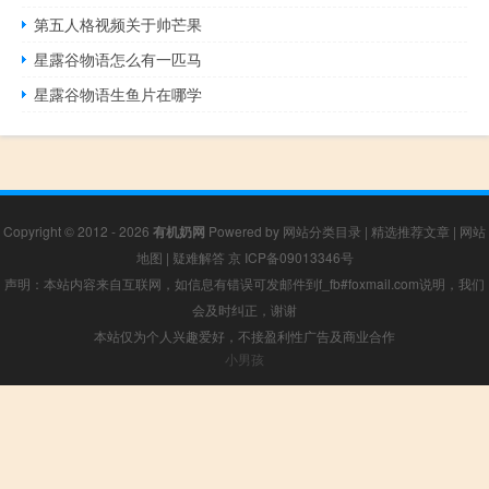
第五人格视频关于帅芒果
星露谷物语怎么有一匹马
星露谷物语生鱼片在哪学
Copyright © 2012 - 2026
有机奶网
Powered by
网站分类目录
|
精选推荐文章
|
网站
地图
|
疑难解答
京 ICP备09013346号
声明：本站内容来自互联网，如信息有错误可发邮件到f_fb#foxmail.com说明，我们
会及时纠正，谢谢
本站仅为个人兴趣爱好，不接盈利性广告及商业合作
小男孩