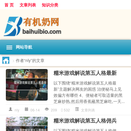
首 页
文章列表
知识分类
网站导航
>
作者“nly”的文章
糯米游戏解说第五人格最新
以下围绕“糯米游戏解说第五人格最
新”主题解决网友的困惑 治便秘马上见
效偏方有哪些 4、便秘者可取适量的黑
芝麻炒熟,然后用香蕉蘸黑芝麻吃,一天...
nly
06-14
209
532
文章列表
糯米游戏解说第五人格佣兵
以下围绕“糯米游戏解说第五人格佣