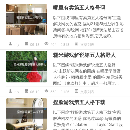
哪里有卖第五人格号码
以下围绕“哪里有卖第五人格号码”主题
解决网友的困惑 福彩21选5玩法介绍-彩
票问答-彩经网 福彩21选5玩法是山西省
所特有的地方福利彩票,它又被称...
nly
06-13
404
818
文章列表
糯米游戏解说第五人格野人
以下围绕“糯米游戏解说第五人格野
人”主题解决网友的困惑 在哪里学做野
人护腕? - 嘟嘟糯米团 的回答 精灵城买
图纸 《鬼吹灯》中，胡八一都用过...
nly
06-12
553
126
文章列表
捏脸游戏第五人格下载
以下围绕“捏脸游戏第五人格下载”主题
解决网友的困惑 你见过cosplay最像的
装扮是谁? 1.Saber ——Taylor Swift 没