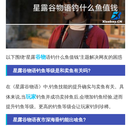
谷物
以下围绕“星露
语钓什么鱼值钱”主题解决网友的困惑
星露谷物语钓鱼等级是和卖鱼有关吗?
在《星露谷物语》中,钓鱼技能的提升确实与卖鱼有关。具
玩家
体来说,当
钓鱼并成功卖掉鱼后,会增加钓鱼经验,进而
提升钓鱼等级。更高的钓鱼等级会让玩家钓到珍稀。
星露谷物语夜市深海垂钓能出啥鱼?