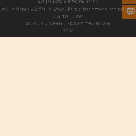
地图
|
疑难解答
京 ICP备09013346号
声明：本站内容来自互联网，如信息有错误可发邮件到f_fb#foxmail.com说明，我们
会及时纠正，谢谢
本站仅为个人兴趣爱好，不接盈利性广告及商业合作
小男孩