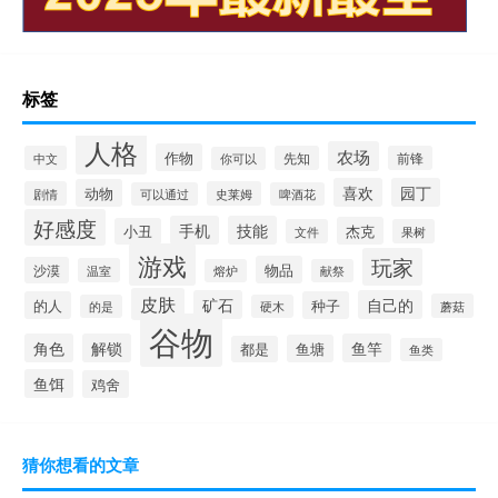
标签
人格
农场
作物
中文
先知
前锋
你可以
喜欢
园丁
动物
剧情
史莱姆
可以通过
啤酒花
好感度
手机
技能
杰克
小丑
文件
果树
游戏
玩家
物品
沙漠
温室
熔炉
献祭
皮肤
矿石
自己的
的人
种子
蘑菇
的是
硬木
谷物
角色
解锁
鱼竿
鱼塘
都是
鱼类
鱼饵
鸡舍
猜你想看的文章