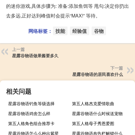
的迷你游戏,具体步骤为: 准备:添加鱼饵等 甩勾:决定你扔出
去多远,正好达到峰值时会提示“MAX!” 等待。
网络标签：
技能
经验值
谷物
上一篇
星露谷物语做果酱要多久
下一篇
星露谷物语的居民喜欢什么
相关问题
星露谷物语钓鱼等级选择
第五人格杰克爱情歌曲
星露谷物语鸡舍怎么样
星露谷物语什么时候送宠物
第五人格角色组合推荐卡
第五人格母子秀恩爱图
星露谷物语怎么么种出紫星
星露谷物语布告栏解锁什么