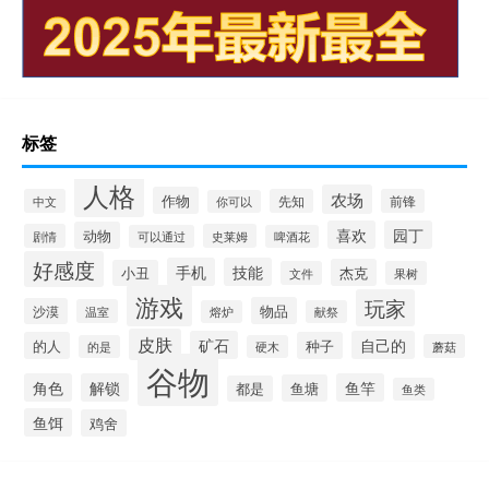
标签
人格
农场
作物
中文
先知
前锋
你可以
喜欢
园丁
动物
剧情
史莱姆
可以通过
啤酒花
好感度
手机
技能
杰克
小丑
文件
果树
游戏
玩家
物品
沙漠
温室
熔炉
献祭
皮肤
矿石
自己的
的人
种子
蘑菇
的是
硬木
谷物
角色
解锁
鱼竿
鱼塘
都是
鱼类
鱼饵
鸡舍