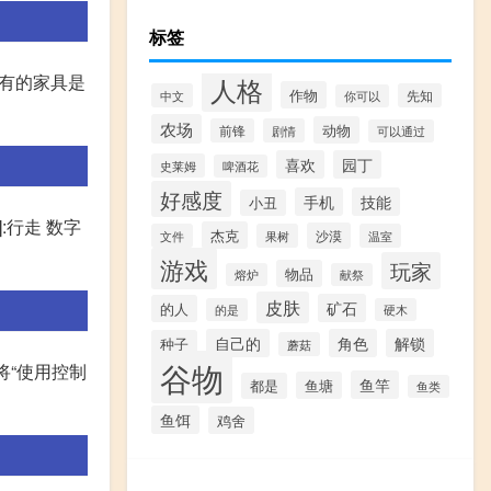
标签
?有的家具是
人格
作物
中文
先知
你可以
农场
动物
前锋
剧情
可以通过
喜欢
园丁
史莱姆
啤酒花
好感度
手机
技能
小丑
]:行走 数字
杰克
沙漠
文件
果树
温室
游戏
玩家
物品
熔炉
献祭
皮肤
矿石
的人
的是
硬木
自己的
角色
解锁
种子
蘑菇
谷物
将“使用控制
鱼竿
鱼塘
都是
鱼类
鱼饵
鸡舍