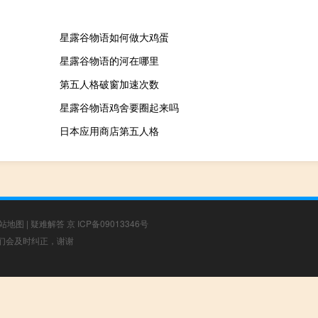
星露谷物语如何做大鸡蛋
星露谷物语的河在哪里
第五人格破窗加速次数
星露谷物语鸡舍要圈起来吗
日本应用商店第五人格
站地图
|
疑难解答
京 ICP备09013346号
，我们会及时纠正，谢谢