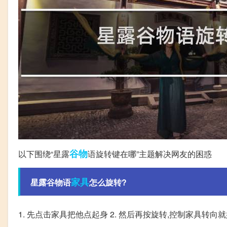
谷物
以下围绕“星露
语旋转键在哪”主题解决网友的困惑
家具
星露谷物语
怎么旋转?
1. 先点击家具把他点起身 2. 然后再按旋转,控制家具转