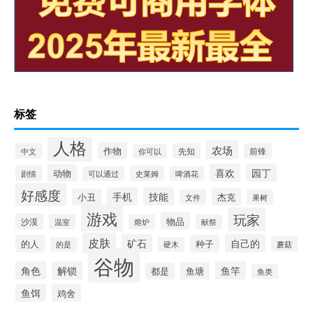
标签
人格
农场
作物
中文
先知
前锋
你可以
喜欢
园丁
动物
剧情
史莱姆
可以通过
啤酒花
好感度
手机
技能
杰克
小丑
文件
果树
游戏
玩家
物品
沙漠
温室
熔炉
献祭
皮肤
矿石
自己的
的人
种子
蘑菇
的是
硬木
谷物
角色
解锁
鱼竿
鱼塘
都是
鱼类
鱼饵
鸡舍