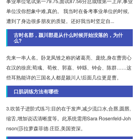
事业单位笔试第一79.75,面试87.56分总成绩第一上岸,事业
单位没你想象中难,真的。 我当时在备考事业单位的时候,
遭到了身边很多朋友的质疑。还好我当时坚定自...
古时名郡，颍川郡是从什么时候开始没落的，为什
么?
先来一串人名。卧龙凤雏之称的诸葛亮、庞统,身在曹营心
在汉的徐庶;荀彧、荀攸、郭嘉、钟繇、钟会、陈群……这
些耳熟能详的三国名人都是颍川人!后面几位更是曹。
口肌训练方法有哪些
3.吹笛子进阶式练习:目的在于发声,减少流口水,合唇,圆唇,
缩舌,增加说话清晰度等。此系统需用Sara Rosenfeld-Joh
nson(莎拉萝森菲德·庄臣,美国资深。