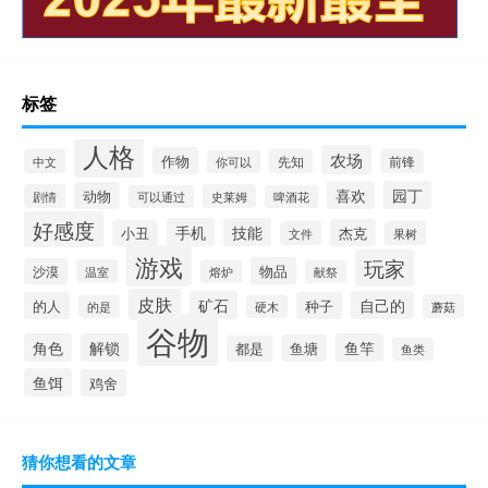
标签
人格
农场
作物
中文
先知
前锋
你可以
喜欢
园丁
动物
剧情
史莱姆
可以通过
啤酒花
好感度
手机
技能
杰克
小丑
文件
果树
游戏
玩家
物品
沙漠
温室
熔炉
献祭
皮肤
矿石
自己的
的人
种子
蘑菇
的是
硬木
谷物
角色
解锁
鱼竿
鱼塘
都是
鱼类
鱼饵
鸡舍
猜你想看的文章