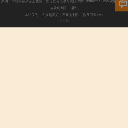
声明：本站内容来自互联网，如信息有错误可发邮件到f_fb#foxmail.com说明，我们
会及时纠正，谢谢
本站仅为个人兴趣爱好，不接盈利性广告及商业合作
小男孩