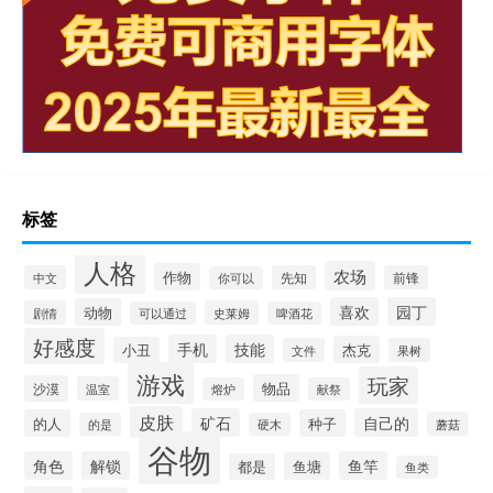
标签
人格
农场
作物
中文
先知
前锋
你可以
喜欢
园丁
动物
剧情
史莱姆
可以通过
啤酒花
好感度
手机
技能
杰克
小丑
文件
果树
游戏
玩家
物品
沙漠
温室
熔炉
献祭
皮肤
矿石
自己的
的人
种子
蘑菇
的是
硬木
谷物
角色
解锁
鱼竿
鱼塘
都是
鱼类