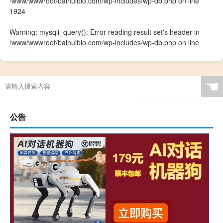
/www/wwwroot/baihuibio.com/wp-includes/wp-db.php
on line
1924
Warning
: mysqli_query(): Error reading result set's header in
/www/wwwroot/baihuibio.com/wp-includes/wp-db.php
on line
1924
☚
公告