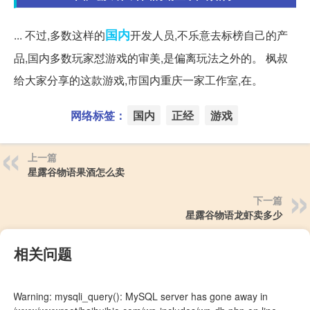
国内
... 不过,多数这样的
开发人员,不乐意去标榜自己的产
品,国内多数玩家怼游戏的审美,是偏离玩法之外的。 枫叔
给大家分享的这款游戏,市国内重庆一家工作室,在。
网络标签：
国内
正经
游戏
上一篇
星露谷物语果酒怎么卖
下一篇
星露谷物语龙虾卖多少
相关问题
Warning
: mysqli_query(): MySQL server has gone away in