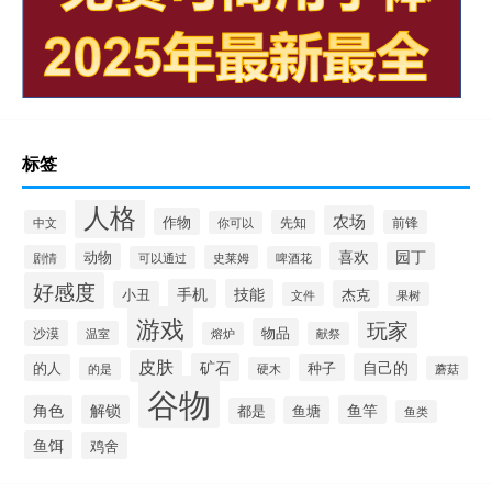
标签
人格
农场
作物
中文
先知
前锋
你可以
喜欢
园丁
动物
剧情
史莱姆
可以通过
啤酒花
好感度
手机
技能
杰克
小丑
文件
果树
游戏
玩家
物品
沙漠
温室
熔炉
献祭
皮肤
矿石
自己的
的人
种子
蘑菇
的是
硬木
谷物
角色
解锁
鱼竿
鱼塘
都是
鱼类
鱼饵
鸡舍