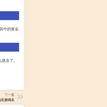
 其中的黄金
么悬念了。
下一篇
逃生游戏名