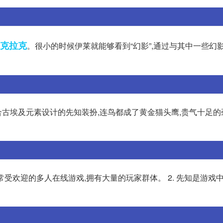
克拉克
。很小的时候伊莱就能够看到“幻影”,通过与其中一些幻影
古埃及元素设计的先知装扮,连鸟都成了黄金猫头鹰,贵气十足的
常受欢迎的多人在线游戏,拥有大量的玩家群体。 2. 先知是游戏