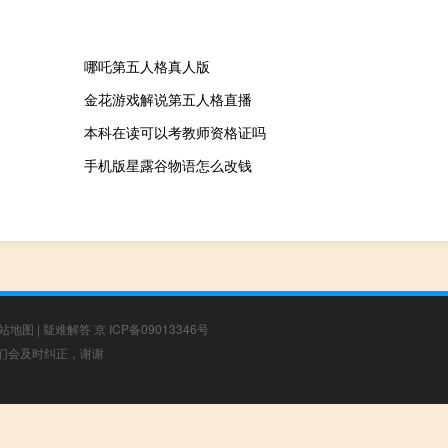
哪吒第五人格真人版
金花游戏解说第五人格直播
本科在读可以考教师资格证吗
手机版星露谷物语怎么改钱
站地图
|
疑难解答
京 ICP备09013346号
，我们会及时纠正，谢谢