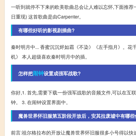
一听到就停不下来的欧美歌曲总会让人难以忘怀,下面推荐一下个人
日重现) 这首歌曲是由Carpenter。
有哪些好听的影视剧插曲?
秦时明月中... 香蜜沉沉烬如霜《不染》《左手指月》。
机》 本人超级喜欢秦时明月中的插。
闹钟
怎样把
设置成强军战歌?
你好,1. 首先,需要下载一份强军战歌的音频文件,可以在互
钟。 3. 在闹钟设置界面中。
魔兽世界怀旧服第五阶段开放后，安其拉废墟中有哪些
前言:祖尔格拉布的开放让魔兽世界怀旧服很多小号得以快速