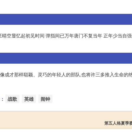
 破绽至晴空显忆起初见时间 弹指间已万年唐门不复当年 正年少当自
要像成才那样聪颖、灵巧的年轻人的部队,也将许三多推入生命的绝
：
战歌
英雄
闹钟
第五人格夏季