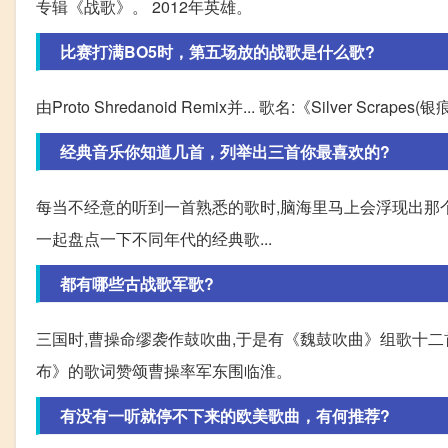
专辑《战歌》。 2012年英雄。
比赛打满BO5时，第五场放的战歌是什么歌?
由Proto Shredanoid Remix并... 歌名:《Silver Scrapes(银痕
经典音乐你知道几首，列举出三首你最喜欢的?
每当不经意的听到一首熟悉的歌时,脑海里马上会浮现出那个
一起盘点一下不同年代的经典歌...
都有哪些古战歌军歌?
三国时,曹操命缪袭作鼓吹曲,于是有《魏鼓吹曲》组歌十
布》的歌词赞颂曹操率军东围临淮。
有没有一听就停不下来的欧美歌曲，有何推荐?