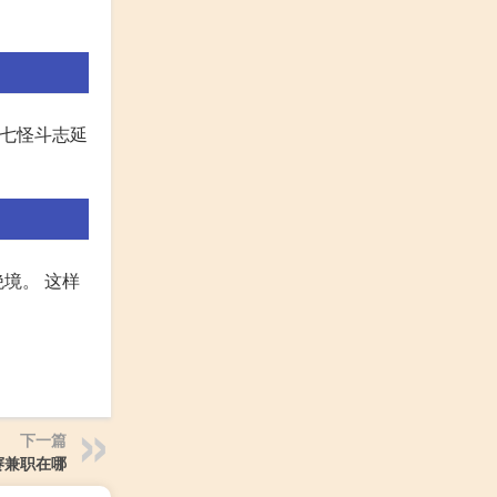
强七怪斗志延
境。 这样
下一篇
赛兼职在哪