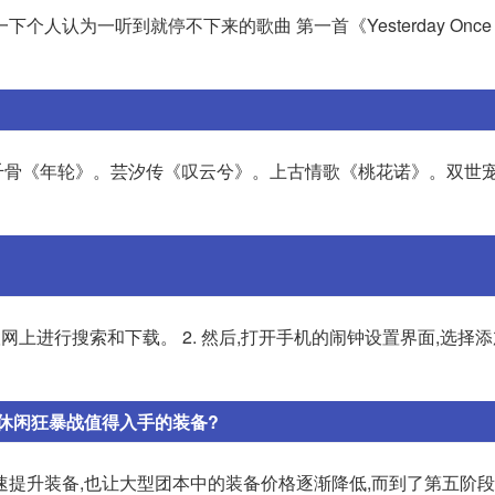
认为一听到就停不下来的歌曲 第一首《Yesterday Once M
花千骨《年轮》。芸汐传《叹云兮》。上古情歌《桃花诺》。双世
联网上进行搜索和下载。 2. 然后,打开手机的闹钟设置界面,选择
休闲狂暴战值得入手的装备?
提升装备,也让大型团本中的装备价格逐渐降低,而到了第五阶段