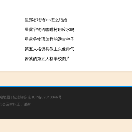
星露谷物语ios怎么结婚
星露谷物语咖啡树用胶水吗
星露谷物语怎样的远古种子
第五人格佣兵教主头像帅气
酱紫的第五人格学校图片
站地图
|
疑难解答
京 ICP备09013346号
，我们会及时纠正，谢谢