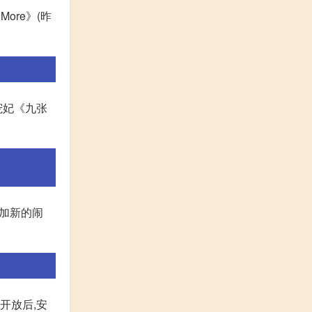
ore》(昨
宠妃《九张
添加新的闹
开放后,安