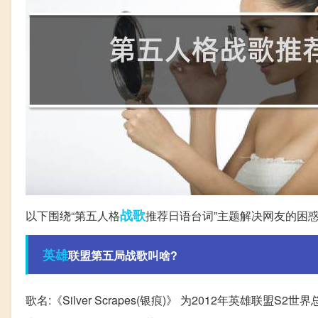
战歌
以下围绕“第五人格
推荐日语台词”主题解决网友的困
英雄
联盟第五局战歌叫啥?
歌名:《Silver Scrapes(银痕)》 为2012年英雄联盟S2世