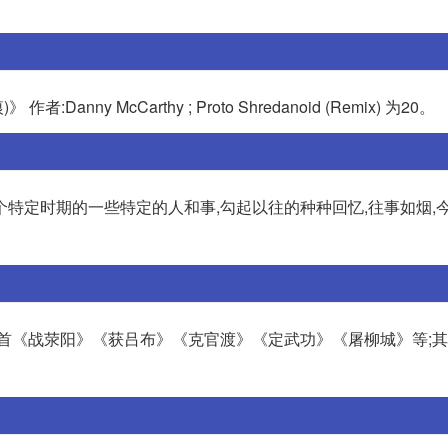
)》 作者:Danny McCarthy ; Proto Shredanoid (Remix) 为20。
特定时期的一些特定的人和事,勾起以往的种种回忆,往事如烟,
二首《战荥阳》《获吕布》《克官渡》《定武功》《屠柳城》等;