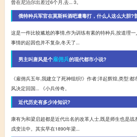
曾在尼泊尔出差过6个月,去... 3。
俄特种兵军官在莫斯科酒吧遭毒打，什么人这么大胆?
这是一件比较尴尬的事情,作为训练有素的特种兵,按道理一
事情的起因也并不复杂,冬天了...
雇佣兵
男主叫唐风是个
的现代都市小说?
《雇佣兵五年,我建立了死神组织!》作者:洋起辉煌,类型:都
风决定回国... 《小兵传奇。
近代历史有多少冷知识?
康有为和梁启超都是近代出名的改革人士,既是师生也是战友
戌变法中。其实早在1890年梁...