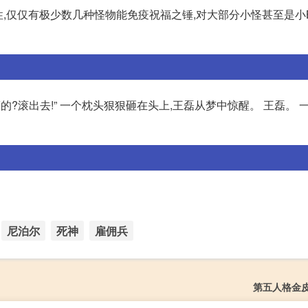
性,仅仅有极少数几种怪物能免疫祝福之锤,对大部分小怪甚至是小B
床的?滚出去!” 一个枕头狠狠砸在头上,王磊从梦中惊醒。 王磊。 
尼泊尔
死神
雇佣兵
第五人格金