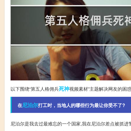
死神
以下围绕“第五人格佣兵
视频素材”主题解决网友的困
尼泊尔
在
打工时，当地人的哪些行为最让你受不了?
尼泊尔是我去过最难忘的一个国家,我在尼泊尔差点被抓进警察