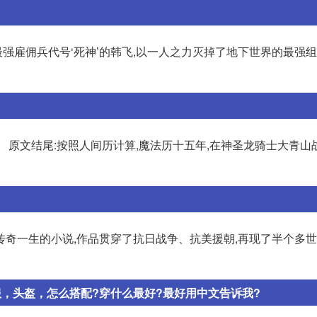
最强雇佣兵代号‘死神’的韩飞,以一人之力灭掉了地下世界的最强组
 原文结尾:按照人间历计算,魔法历十五年,在神圣龙骑士大青山
传奇一生的小说,作品贯穿了抗日战争、抗美援朝,再现了半个多
衣服，头盔，怎么搭配?穿什么最好?最好用中文告诉我?