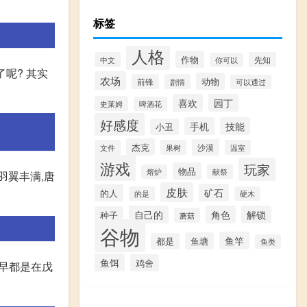
标签
人格
作物
中文
先知
你可以
呢? 其实
农场
动物
前锋
剧情
可以通过
喜欢
园丁
史莱姆
啤酒花
好感度
手机
技能
小丑
杰克
沙漠
文件
果树
温室
游戏
玩家
物品
熔炉
献祭
羽翼丰满,唐
皮肤
矿石
的人
的是
硬木
自己的
角色
解锁
种子
蘑菇
谷物
鱼竿
鱼塘
都是
鱼类
鱼饵
鸡舍
最早都是在戊