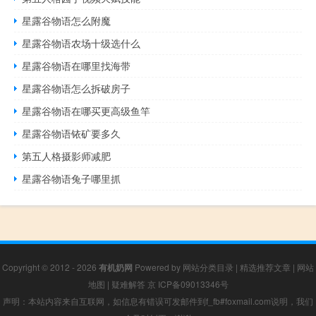
星露谷物语怎么附魔
星露谷物语农场十级选什么
星露谷物语在哪里找海带
星露谷物语怎么拆破房子
星露谷物语在哪买更高级鱼竿
星露谷物语铱矿要多久
第五人格摄影师减肥
星露谷物语兔子哪里抓
Copyright © 2012 - 2026
有机奶网
Powered by
网站分类目录
|
精选推荐文章
|
网站
地图
|
疑难解答
京 ICP备09013346号
声明：本站内容来自互联网，如信息有错误可发邮件到f_fb#foxmail.com说明，我们