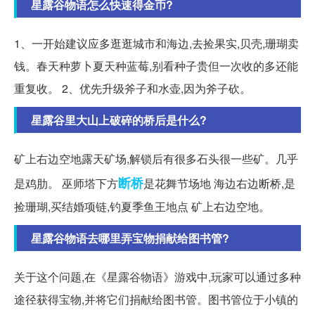
星露谷物语怎么快速得金币?
1、一开始建议应多逛逛城市和海边,去捡果实,贝壳,珊瑚卖
钱。春天种萝卜夏天种蓝莓,别看种子贵但一次收的多还能
重复收。 2、优先升级斧子和水壶,因为斧子砍。
星露谷里大山上破碎的桥后是什么?
矿上右边空地露天矿场,解锁后有很多石头很一些矿。几乎
断桥
是鸡肋。 巫师塔下方
是花舞节场地 海边右边断桥,是
捡珊瑚,买结婚项链,钓夏季鱼王地点 矿上右边空地。
星露谷物语去哪里弄宝物捐献给图书管?
关于这个问题,在《星露谷物语》游戏中,玩家可以通过多种
途径获得宝物,并将它们捐献给图书管。图书管位于小镇的