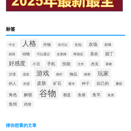
标签
人格
农场
作物
中文
先知
前锋
你可以
喜欢
园丁
动物
剧情
史莱姆
可以通过
啤酒花
好感度
手机
技能
杰克
小丑
文件
果树
游戏
玩家
物品
沙漠
温室
熔炉
献祭
皮肤
矿石
自己的
的人
种子
蘑菇
的是
硬木
谷物
角色
解锁
鱼竿
鱼塘
都是
鱼类
鱼饵
鸡舍
猜你想看的文章