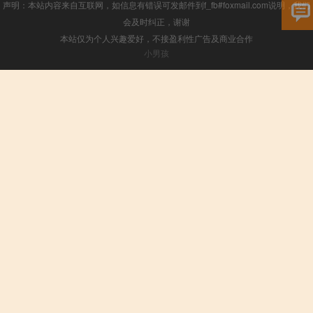
声明：本站内容来自互联网，如信息有错误可发邮件到f_fb#foxmail.com说明，我们
会及时纠正，谢谢
本站仅为个人兴趣爱好，不接盈利性广告及商业合作
小男孩