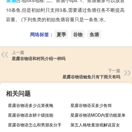
鱼塘
占地5X5地格. 二、鱼塘小tips: 1、鱼塘最多可以放置
10条鱼,但是初始时只支持3条,需要通过鱼塘任务不断提高
容量。 (下列鱼类的初始鱼塘容量只是一条鱼:水。
网络标签：
夏季
谷物
鱼塘
上一篇
星露谷物语和村民介绍一样吗
下一篇
星露谷物语鲶鱼只有下雨天有吗
相关问题
星露谷物语多少点算夜晚
星露谷物语买多少鱼饵
星露谷物语农耕十级技能
星露谷物语MOD内置功能菜单
星露谷物语怎么和男朋友分手
第五人格牧童游戏解说盲女