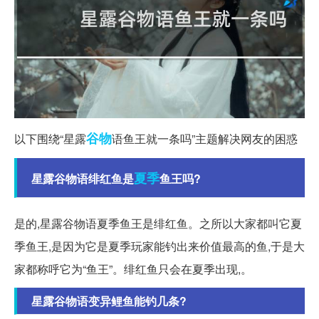
谷物
以下围绕“星露
语鱼王就一条吗”主题解决网友的困惑
夏季
星露谷物语绯红鱼是
鱼王吗?
是的,星露谷物语夏季鱼王是绯红鱼。之所以大家都叫它夏
季鱼王,是因为它是夏季玩家能钓出来价值最高的鱼,于是大
家都称呼它为“鱼王”。绯红鱼只会在夏季出现,。
星露谷物语变异鲤鱼能钓几条?