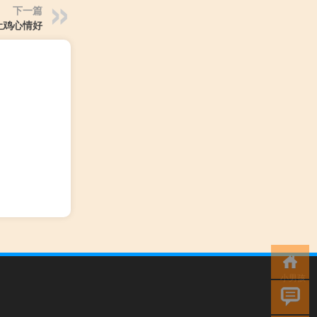
下一篇
让鸡心情好
小男孩