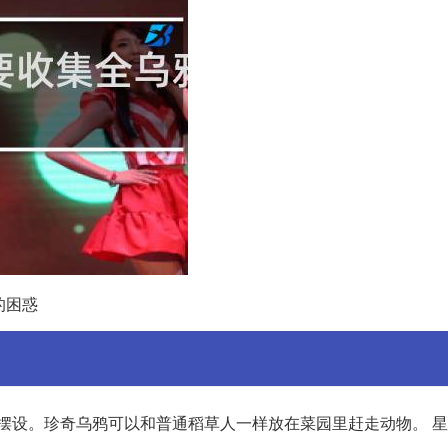
的困惑
做摆设。珍奇乌鸦可以和普通稻草人一样放在菜园里赶走动物。 