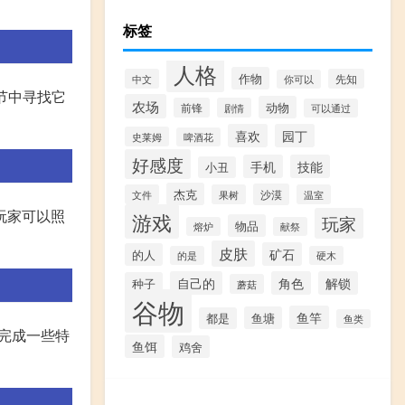
标签
人格
作物
中文
先知
你可以
节中寻找它
农场
动物
前锋
剧情
可以通过
喜欢
园丁
史莱姆
啤酒花
好感度
手机
技能
小丑
杰克
沙漠
文件
果树
温室
玩家可以照
游戏
玩家
物品
熔炉
献祭
皮肤
矿石
的人
的是
硬木
自己的
角色
解锁
种子
蘑菇
谷物
鱼竿
鱼塘
都是
鱼类
:完成一些特
鱼饵
鸡舍