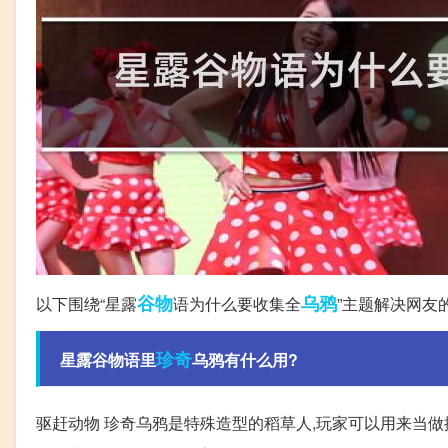
谷物
乌鸦
以下围绕“星露
语为什么要收集全
”主题解决网友
珍奇
星露谷物语里
乌鸦有什么用?
驱赶动物 珍奇乌鸦是特殊造型的稻草人,玩家可以用来当