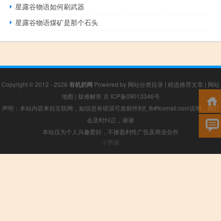
星露谷物语如何刷武器
星露谷物语煤矿是那个石头
Copyright © 2012 - 2026
有机奶网
Powered by
网站分类目录
|
精选推荐文章
|
网站
地图
|
疑难解答
京 ICP备09013346号
声明：本站内容来自互联网，如信息有错误可发邮件到f_fb#foxmail.com说明，我们
会及时纠正，谢谢
本站仅为个人兴趣爱好，不接盈利性广告及商业合作
小男孩