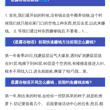
1. 首先,我们最开始的时候,没有钱去造牛圈养动物,这个时
候我们就只能在家门口的空地上种东西,然后去卖,以此来赚
钱。 2. 等我们通过种东西赚够钱后,不要着... 1. ..
《星露谷物语》前期快速赚钱方法前期怎么赚钱?
第一年春季20日,找蘑菇层运气大爆发,遇到矿洞蘑菇层就
在91层,电梯下到90层,90层是个空房间,有楼梯直接进入91,
根本不用找入口,进去就能捡,爽爆了!恰巧我... 第。
星露谷物语开局怎么赚钱，前期钓鱼赚钱攻略?
第一年,刚出来的时候,会给你一些防风草的种子,就是欧洲
萝卜,切记要留着几个。 后面要做活动中心的任务,然后,都