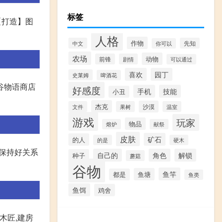
标签
击【打造】图
人格
作物
中文
先知
你可以
农场
动物
前锋
剧情
可以通过
喜欢
园丁
史莱姆
啤酒花
谷物语商店
好感度
手机
技能
小丑
杰克
沙漠
文件
果树
温室
游戏
玩家
物品
熔炉
献祭
皮肤
矿石
的人
的是
硬木
居保持好关系
自己的
角色
解锁
种子
蘑菇
谷物
鱼竿
鱼塘
都是
鱼类
鱼饵
鸡舍
木匠,建房