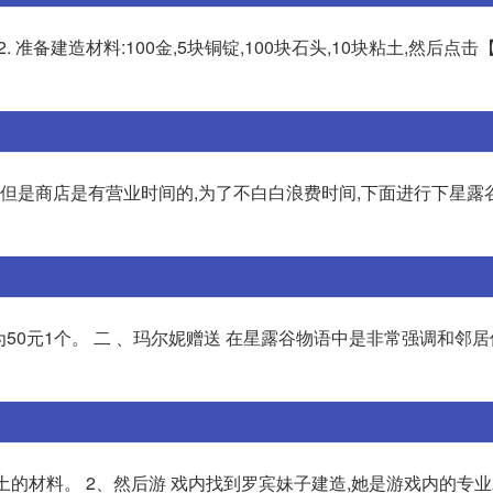
 准备建造材料:100金,5块铜锭,100块石头,10块粘土,然后点
,但是商店是有营业时间的,为了不白白浪费时间,下面进行下星露
为50元1个。 二 、玛尔妮赠送 在星露谷物语中是非常强调和邻
土的材料。 2、然后游 戏内找到罗宾妹子建造,她是游戏内的专业